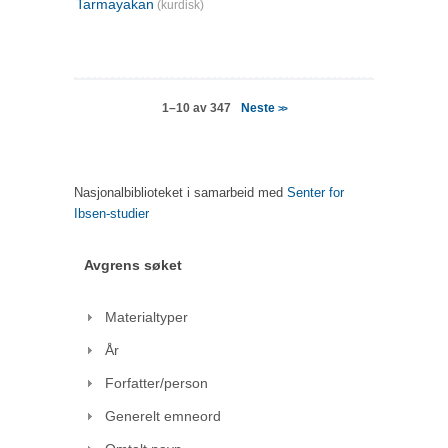
Tarmayakan
(kurdisk)
Neste
1–10 av 347
>>
Nasjonalbiblioteket i samarbeid med
Senter for
Ibsen-studier
Avgrens søket
Materialtyper
År
Forfatter/person
Generelt emneord