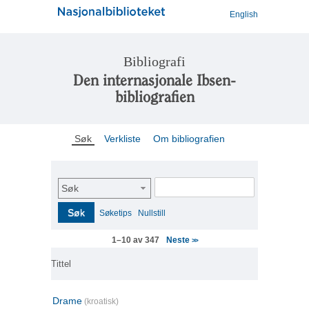
English
Bibliografi
Den internasjonale Ibsen-
bibliografien
Søk
Verkliste
Om bibliografien
Søk
Søk
Søketips
Nullstill
Neste
1–10 av 347
>>
Tittel
Drame
(kroatisk)