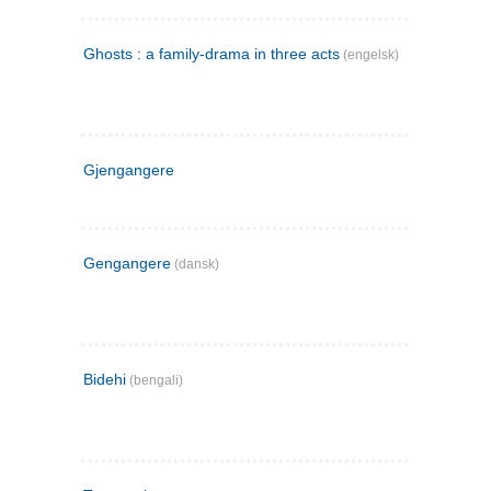
Ghosts : a family-drama in three acts
(engelsk)
Gjengangere
Gengangere
(dansk)
Bidehi
(bengali)