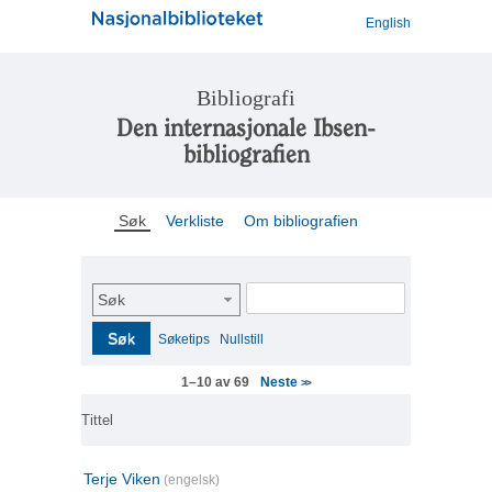
English
Bibliografi
Den internasjonale Ibsen-
bibliografien
Søk
Verkliste
Om bibliografien
Søk
Søk
Søketips
Nullstill
Neste
1–10 av 69
>>
Tittel
Terje Viken
(engelsk)