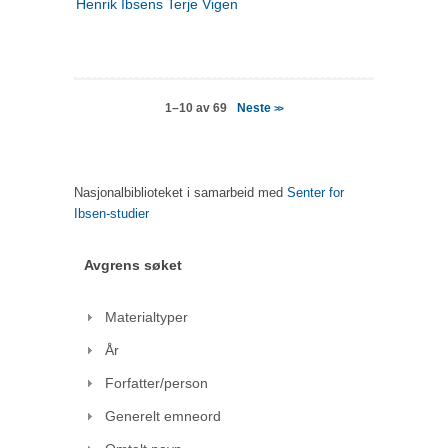
Henrik Ibsens Terje Vigen
Neste
1–10 av 69
>>
Nasjonalbiblioteket i samarbeid med
Senter for
Ibsen-studier
Avgrens søket
Materialtyper
År
Forfatter/person
Generelt emneord