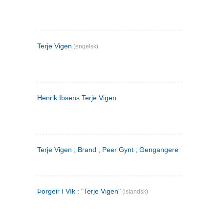
Terje Vigen
(engelsk)
Henrik Ibsens Terje Vigen
Terje Vigen ; Brand ; Peer Gynt ; Gengangere
Þorgeir í Vík : "Terje Vigen"
(islandsk)