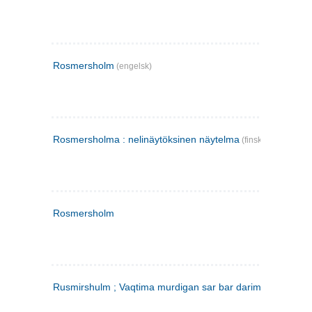
Rosmersholm
(engelsk)
Rosmersholma : nelinäytöksinen näytelma
(finsk)
Rosmersholm
Rusmirshulm ; Vaqtima murdigan sar bar darim
(farsi)