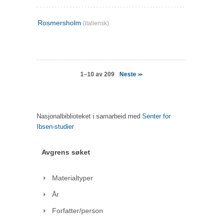
Rosmersholm
(italiensk)
Neste
1–10 av 209
>>
Nasjonalbiblioteket i samarbeid med
Senter for
Ibsen-studier
Avgrens søket
Materialtyper
År
Forfatter/person