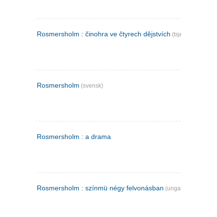
Rosmersholm : činohra ve čtyrech dějstvích
(tsjekkisk)
Rosmersholm
(svensk)
Rosmersholm : a drama
Rosmersholm : színmü négy felvonásban
(ungarsk)