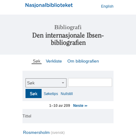
English
Bibliografi
Den internasjonale Ibsen-
bibliografien
Søk
Verkliste
Om bibliografien
Søk
Søk
Søketips
Nullstill
Neste
1–10 av 209
>>
Tittel
Rosmersholm
(svensk)