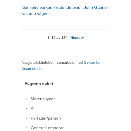
Samlede verker. Trettende bind : John Gabriel Borkman ; 
vi døde vågner
Neste
1–10 av 134
>>
Nasjonalbiblioteket i samarbeid med
Senter for
Ibsen-studier
Avgrens søket
Materialtyper
År
Forfatter/person
Generelt emneord