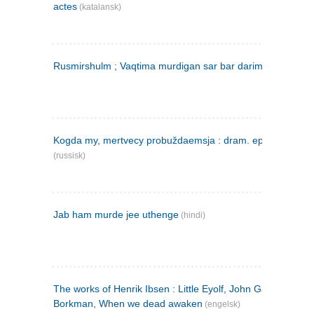
actes
(katalansk)
Rusmirshulm ; Vaqtima murdigan sar bar darim
(farsi)
Kogda my, mertvecy probuždaemsja : dram. epilog v 3 d
(russisk)
Jab ham murde jee uthenge
(hindi)
The works of Henrik Ibsen : Little Eyolf, John Gabriel
Borkman, When we dead awaken
(engelsk)