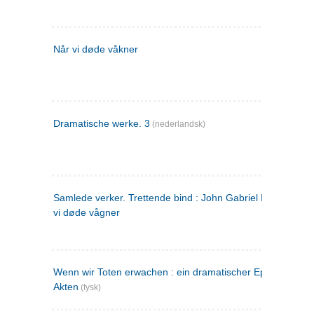
Når vi døde våkner
Dramatische werke. 3
(nederlandsk)
Samlede verker. Trettende bind : John Gabriel Borkman ; 
vi døde vågner
Wenn wir Toten erwachen : ein dramatischer Epilog in drei
Akten
(tysk)