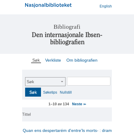
English
Bibliografi
Den internasjonale Ibsen-
bibliografien
Søk
Verkliste
Om bibliografien
Søk
Søk
Søketips
Nullstill
Neste
1–10 av 134
>>
Tittel
Quan ens despertarém d'entre'ls morts- : drama en tres