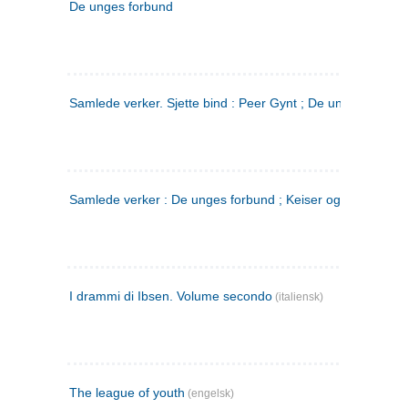
De unges forbund
Samlede verker. Sjette bind : Peer Gynt ; De unges Forbu
Samlede verker : De unges forbund ; Keiser og Galilæer. 3
I drammi di Ibsen. Volume secondo
(italiensk)
The league of youth
(engelsk)