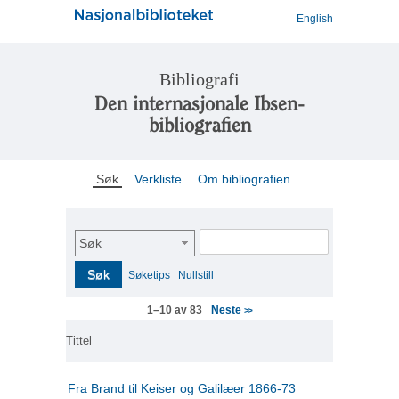
English
Bibliografi
Den internasjonale Ibsen-
bibliografien
Søk
Verkliste
Om bibliografien
Søk
Søk
Søketips
Nullstill
Neste
1–10 av 83
>>
Tittel
Fra Brand til Keiser og Galilæer 1866-73