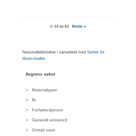
Neste
1–10 av 83
>>
Nasjonalbiblioteket i samarbeid med
Senter for
Ibsen-studier
Avgrens søket
Materialtyper
År
Forfatter/person
Generelt emneord
Omtalt navn