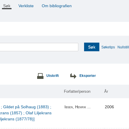
Søk
Verkliste
Om bibliografien
Søk
Søketips
Nullstill
Utskrift
Eksporter
Forfatter/person
År
 ; Gildet på Solhaug (1883) ;
2006
Ibsen, Henrik ...
krans (1857) ; Olaf Liljekrans
iljekrans (1877/78)]