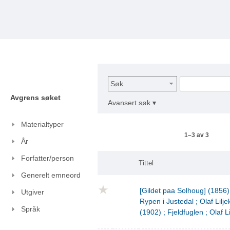
Søk
Avgrens søket
Avansert søk ▾
Materialtyper
1–3 av 3
År
Forfatter/person
Tittel
Generelt emneord
[Gildet paa Solhoug] (1856)
Utgiver
Rypen i Justedal ; Olaf Lilje
Språk
(1902) ; Fjeldfuglen ; Olaf L