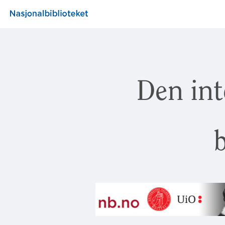
Den int
b