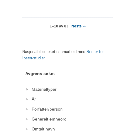
Neste
1–10 av 83
>>
Nasjonalbiblioteket i samarbeid med
Senter for
Ibsen-studier
Avgrens søket
Materialtyper
År
Forfatter/person
Generelt emneord
Omtalt navn