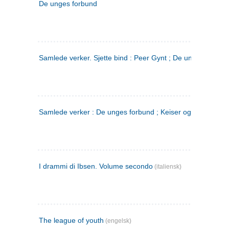
De unges forbund
Samlede verker. Sjette bind : Peer Gynt ; De unges Forbu
Samlede verker : De unges forbund ; Keiser og Galilæer. 3
I drammi di Ibsen. Volume secondo
(italiensk)
The league of youth
(engelsk)