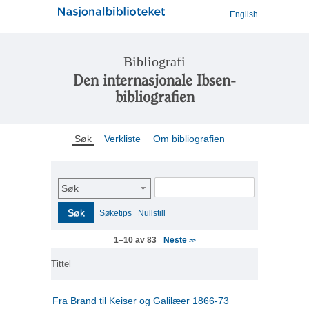
English
Bibliografi
Den internasjonale Ibsen-
bibliografien
Søk
Verkliste
Om bibliografien
Søk
Søk
Søketips
Nullstill
Neste
1–10 av 83
>>
Tittel
Fra Brand til Keiser og Galilæer 1866-73