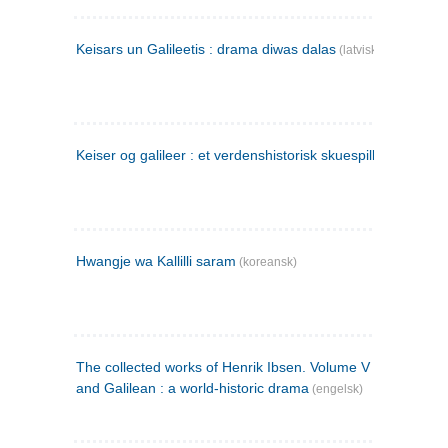
Keisars un Galileetis : drama diwas dalas
(latvisk)
Keiser og galileer : et verdenshistorisk skuespill (1873)
Hwangje wa Kallilli saram
(koreansk)
The collected works of Henrik Ibsen. Volume V : Emperor
and Galilean : a world-historic drama
(engelsk)