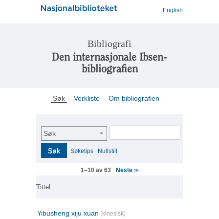
English
Bibliografi
Den internasjonale Ibsen-
bibliografien
Søk
Verkliste
Om bibliografien
Søk
Søk
Søketips
Nullstill
Neste
1–10 av 63
>>
Tittel
Yibusheng xiju xuan
(kinesisk)