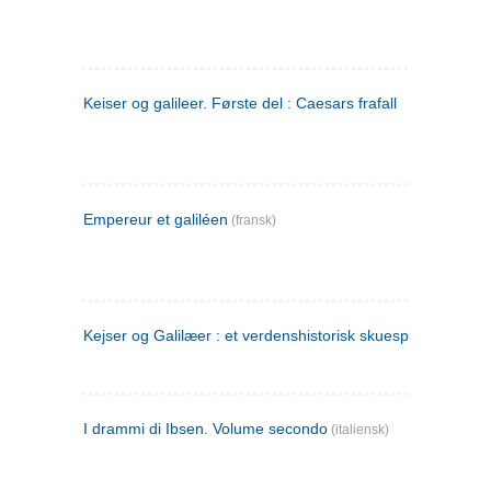
Keiser og galileer. Første del : Caesars frafall
Empereur et galiléen
(fransk)
Kejser og Galilæer : et verdenshistorisk skuespil
I drammi di Ibsen. Volume secondo
(italiensk)