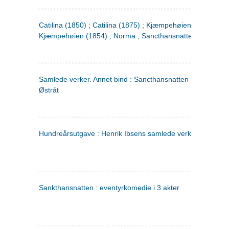
Catilina (1850) ; Catilina (1875) ; Kjæmpehøien (1850) ;
Kjæmpehøien (1854) ; Norma ; Sancthansnatten
Samlede verker. Annet bind : Sancthansnatten ; Fru Inger ti
Østråt
Hundreårsutgave : Henrik Ibsens samlede verker. 2
Sankthansnatten : eventyrkomedie i 3 akter