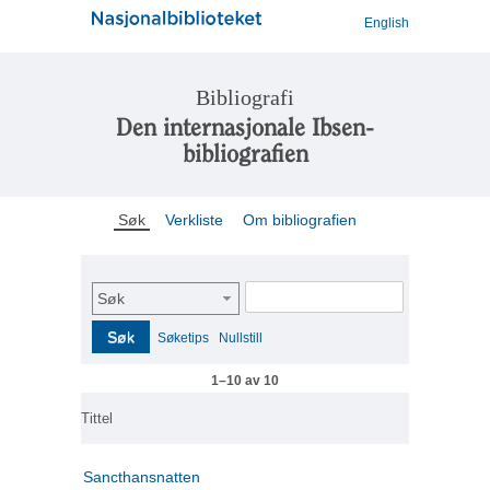
English
Bibliografi
Den internasjonale Ibsen-
bibliografien
Søk
Verkliste
Om bibliografien
Søk
Søk
Søketips
Nullstill
1–10 av 10
Tittel
Sancthansnatten