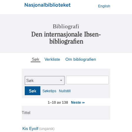
English
Bibliografi
Den internasjonale Ibsen-
bibliografien
Søk
Verkliste
Om bibliografien
Søk
Søk
Søketips
Nullstill
Neste
1–10 av 138
>>
Tittel
Kis Eyolf
(ungarsk)