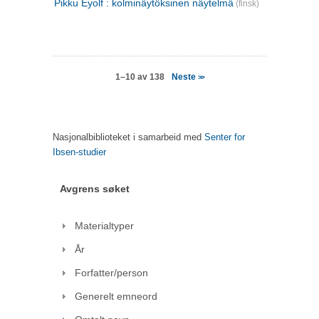
Pikku Eyolf : kolminäytöksinen näytelmä
(finsk)
Neste
1–10 av 138
>>
Nasjonalbiblioteket i samarbeid med
Senter for
Ibsen-studier
Avgrens søket
Materialtyper
År
Forfatter/person
Generelt emneord