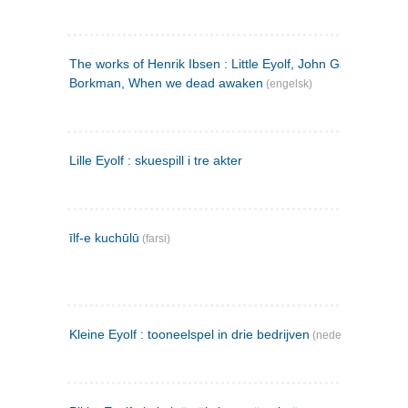
The works of Henrik Ibsen : Little Eyolf, John Gabriel
Borkman, When we dead awaken
(engelsk)
Lille Eyolf : skuespill i tre akter
īlf-e kuchūlū
(farsi)
Kleine Eyolf : tooneelspel in drie bedrijven
(nederlandsk)