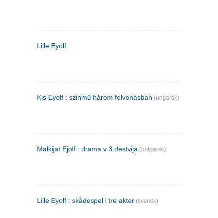
Lille Eyolf
Kis Eyolf : szinmű három felvonásban
(ungarsk)
Malkijat Ejolf : drama v 3 destvija
(bulgarsk)
Lille Eyolf : skådespel i tre akter
(svensk)