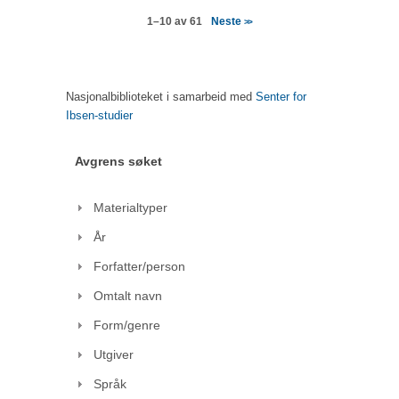
Neste
1–10 av 61
>>
Nasjonalbiblioteket i samarbeid med
Senter for
Ibsen-studier
Avgrens søket
Materialtyper
År
Forfatter/person
Omtalt navn
Form/genre
Utgiver
Språk