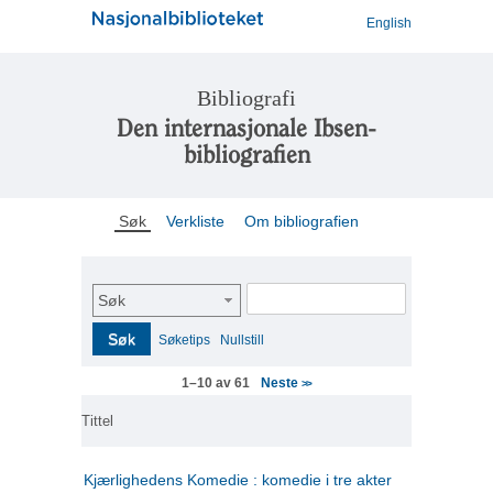
English
Bibliografi
Den internasjonale Ibsen-
bibliografien
Søk
Verkliste
Om bibliografien
Søk
Søk
Søketips
Nullstill
Neste
1–10 av 61
>>
Tittel
Kjærlighedens Komedie : komedie i tre akter