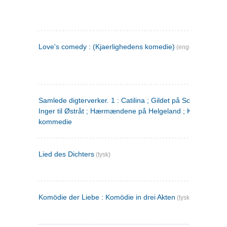
Love's comedy : (Kjaerlighedens komedie)
(engelsk)
Samlede digterverker. 1 : Catilina ; Gildet på Solhaug ; Fru
Inger til Østråt ; Hærmændene på Helgeland ; Kjærlighede
kommedie
Lied des Dichters
(tysk)
Komödie der Liebe : Komödie in drei Akten
(tysk)