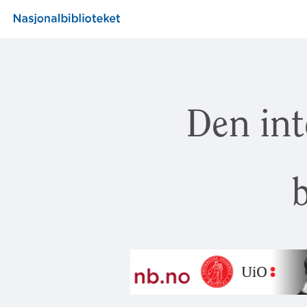
Den int
b