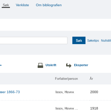
Søk
Verkliste
Om bibliografien
Søk
Søketips
Nullstill
Utskrift
Eksporter
>>
Forfatter/person
År
ilæer 1866-73
2000
Ibsen, Henrik
1918
Ibsen, Henrik ...