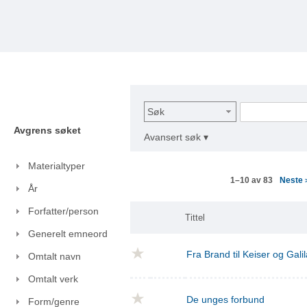
Søk
Avgrens søket
Avansert søk ▾
Materialtyper
Neste
1–10 av 83
År
Forfatter/person
Tittel
Generelt emneord
Fra Brand til Keiser og Gal
Omtalt navn
Omtalt verk
De unges forbund
Form/genre