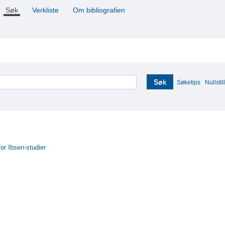
Søk
Verkliste
Om bibliografien
Søk
Søketips
Nullstill
for Ibsen-studier