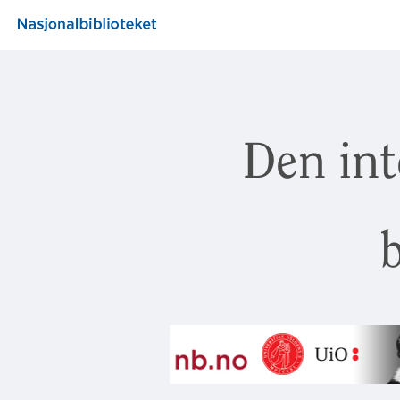
Den int
b