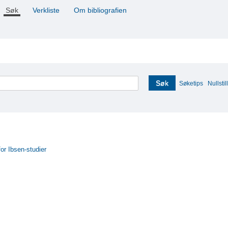
Søk
Verkliste
Om bibliografien
Søk
Søketips
Nullstill
for Ibsen-studier