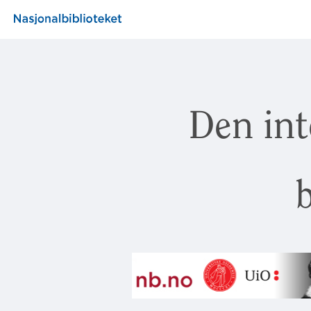
Den int
b