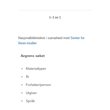
1–1 av 1
Nasjonalbiblioteket i samarbeid med
Senter for
Ibsen-studier
Avgrens søket
Materialtyper
År
Forfatter/person
Utgiver
Språk