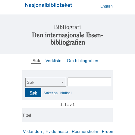
English
Bibliografi
Den internasjonale Ibsen-
bibliografien
Søk
Verkliste
Om bibliografien
Søk
Søk
Søketips
Nullstill
1–1 av 1
Tittel
Vildanden ; Hvide heste ; Rosmersholm ; Fruen fra havet