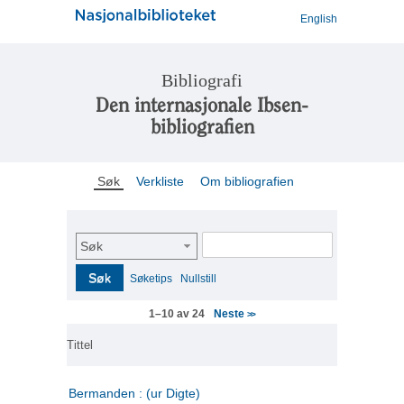
English
Bibliografi
Den internasjonale Ibsen-
bibliografien
Søk
Verkliste
Om bibliografien
Søk
Søk
Søketips
Nullstill
Neste
1–10 av 24
>>
Tittel
Bermanden : (ur Digte)