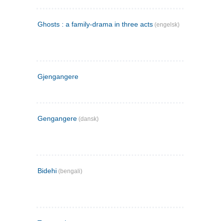
Ghosts : a family-drama in three acts
(engelsk)
Gjengangere
Gengangere
(dansk)
Bidehi
(bengali)