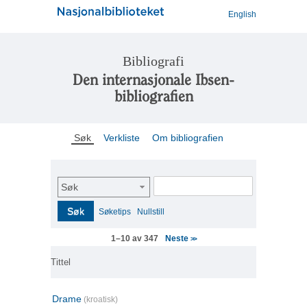
English
Bibliografi
Den internasjonale Ibsen-
bibliografien
Søk
Verkliste
Om bibliografien
Søk
Søk
Søketips
Nullstill
Neste
1–10 av 347
>>
Tittel
Drame
(kroatisk)