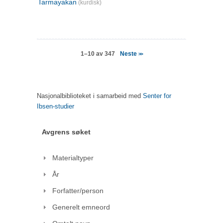
Tarmayakan
(kurdisk)
Neste
1–10 av 347
>>
Nasjonalbiblioteket i samarbeid med
Senter for
Ibsen-studier
Avgrens søket
Materialtyper
År
Forfatter/person
Generelt emneord