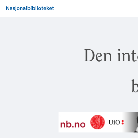
Den int
b