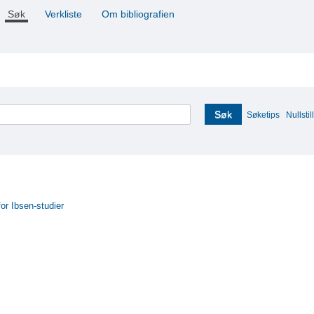
Søk
Verkliste
Om bibliografien
Søk
Søketips
Nullstill
for Ibsen-studier