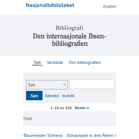
English
Bibliografi
Den internasjonale Ibsen-
bibliografien
Søk
Verkliste
Om bibliografien
Søk
Søk
Søketips
Nullstill
Neste
1–10 av 218
>>
Tittel
Baumeister Solness : Schauspiel in drei Akten
(tysk)