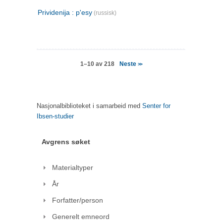
Prividenija : p'esy
(russisk)
Neste
1–10 av 218
>>
Nasjonalbiblioteket i samarbeid med
Senter for
Ibsen-studier
Avgrens søket
Materialtyper
År
Forfatter/person
Generelt emneord