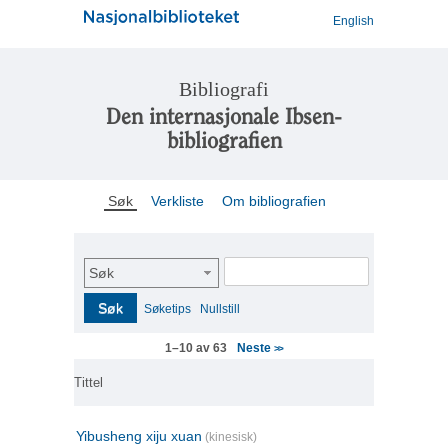
English
Bibliografi
Den internasjonale Ibsen-
bibliografien
Søk
Verkliste
Om bibliografien
Søk
Søk
Søketips
Nullstill
Neste
1–10 av 63
>>
Tittel
Yibusheng xiju xuan
(kinesisk)