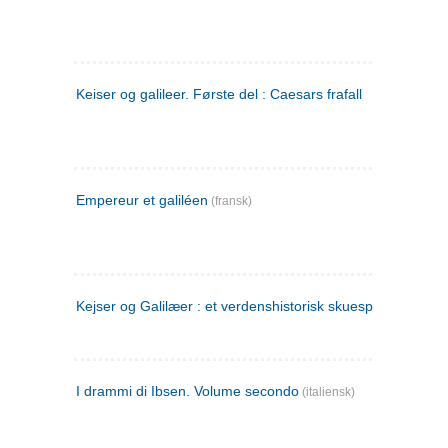
Keiser og galileer. Første del : Caesars frafall
Empereur et galiléen
(fransk)
Kejser og Galilæer : et verdenshistorisk skuespil
I drammi di Ibsen. Volume secondo
(italiensk)