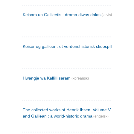
Keisars un Galileetis : drama diwas dalas
(latvisk)
Keiser og galileer : et verdenshistorisk skuespill (1873)
Hwangje wa Kallilli saram
(koreansk)
The collected works of Henrik Ibsen. Volume V : Emperor
and Galilean : a world-historic drama
(engelsk)