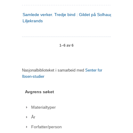
Samlede verker. Tredje bind : Gildet på Solhaug ; Olaf
Liljekrands
1–6 av 6
Nasjonalbiblioteket i samarbeid med
Senter for
Ibsen-studier
Avgrens søket
Materialtyper
År
Forfatter/person