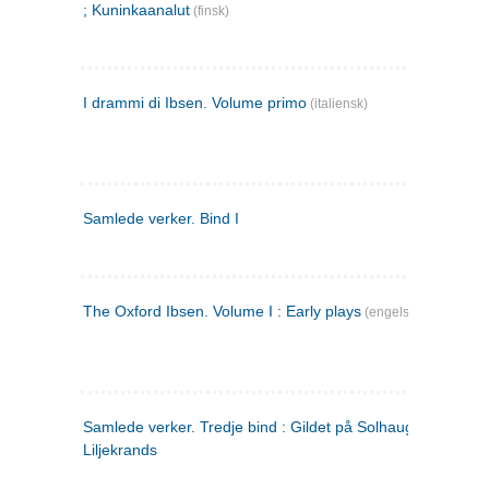
; Kuninkaanalut
(finsk)
I drammi di Ibsen. Volume primo
(italiensk)
Samlede verker. Bind I
The Oxford Ibsen. Volume I : Early plays
(engelsk)
Samlede verker. Tredje bind : Gildet på Solhaug ; Olaf
Liljekrands