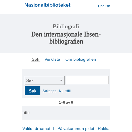
English
Bibliografi
Den internasjonale Ibsen-
bibliografien
Søk
Verkliste
Om bibliografien
Søk
Søk
Søketips
Nullstill
1–6 av 6
Tittel
Valitut draamat. I : Päiväkummun pidot ; Rakkauden kome