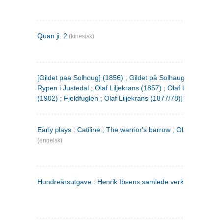
Quan ji. 2
(kinesisk)
[Gildet paa Solhoug] (1856) ; Gildet på Solhaug (1883) ;
Rypen i Justedal ; Olaf Liljekrans (1857) ; Olaf Liljekrans
(1902) ; Fjeldfuglen ; Olaf Liljekrans (1877/78)]
Early plays : Catiline ; The warrior's barrow ; Olaf Liljekran
(engelsk)
Hundreårsutgave : Henrik Ibsens samlede verker. 3