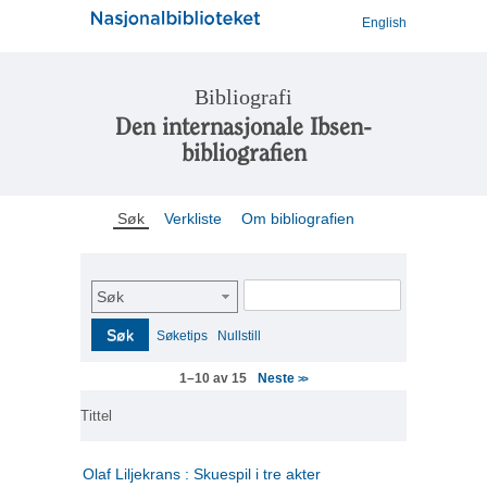
English
Bibliografi
Den internasjonale Ibsen-
bibliografien
Søk
Verkliste
Om bibliografien
Søk
Søk
Søketips
Nullstill
Neste
1–10 av 15
>>
Tittel
Olaf Liljekrans : Skuespil i tre akter