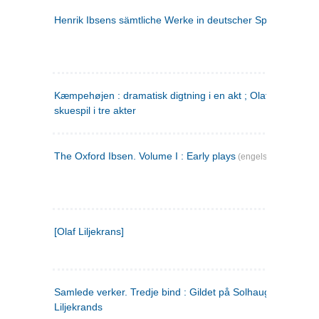
Henrik Ibsens sämtliche Werke in deutscher Sprache. 2
(ty
Kæmpehøjen : dramatisk digtning i en akt ; Olaf Liljekrans 
skuespil i tre akter
The Oxford Ibsen. Volume I : Early plays
(engelsk)
[Olaf Liljekrans]
Samlede verker. Tredje bind : Gildet på Solhaug ; Olaf
Liljekrands