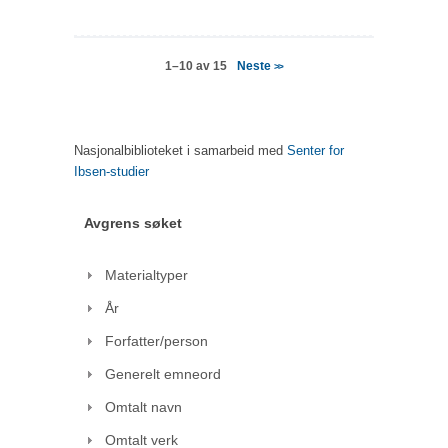
Neste
1–10 av 15
>>
Nasjonalbiblioteket i samarbeid med
Senter for
Ibsen-studier
Avgrens søket
Materialtyper
År
Forfatter/person
Generelt emneord
Omtalt navn
Omtalt verk