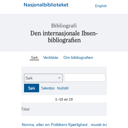
English
Bibliografi
Den internasjonale Ibsen-
bibliografien
Søk
Verkliste
Om bibliografien
Søk
Søk
Søketips
Nullstill
1–10 av 10
Tittel
Norma, eller en Politikers Kjærlighed : musik-tragedie i tre