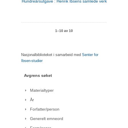
Hundreårsutgave : Henrik Ibsens samlede verker. 1
1–10 av 10
Nasjonalbiblioteket i samarbeid med
Senter for
Ibsen-studier
Avgrens søket
Materialtyper
År
Forfatter/person
Generelt emneord