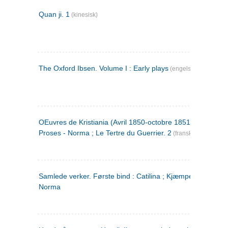
Quan ji. 1
(kinesisk)
The Oxford Ibsen. Volume I : Early plays
(engelsk)
OEuvres de Kristiania (Avril 1850-octobre 1851) : Poèmes 
Proses - Norma ; Le Tertre du Guerrier. 2
(fransk)
Samlede verker. Første bind : Catilina ; Kjæmpehøien ;
Norma