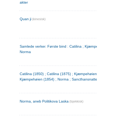
akter
Quan ji
(kinesisk)
Samlede verker. Første bind : Catilina ; Kjæmpehøien ;
Norma
Catilina (1850) ; Catilina (1875) ; Kjæmpehøien (1850) ;
Kjæmpehøien (1854) ; Norma ; Sancthansnatten
Norma, aneb Politikova Laska
(tsjekkisk)