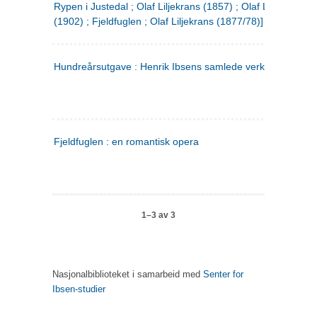
Rypen i Justedal ; Olaf Liljekrans (1857) ; Olaf Liljekrans
(1902) ; Fjeldfuglen ; Olaf Liljekrans (1877/78)]
Hundreårsutgave : Henrik Ibsens samlede verker. 3
Fjeldfuglen : en romantisk opera
1–3 av 3
Nasjonalbiblioteket i samarbeid med
Senter for
Ibsen-studier