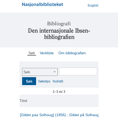
English
Bibliografi
Den internasjonale Ibsen-
bibliografien
Søk
Verkliste
Om bibliografien
Søk
Søk
Søketips
Nullstill
1–3 av 3
Tittel
[Gildet paa Solhoug] (1856) ; Gildet på Solhaug (1883) ;