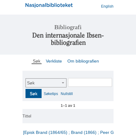
English
Bibliografi
Den internasjonale Ibsen-
bibliografien
Søk
Verkliste
Om bibliografien
Søk
Søk
Søketips
Nullstill
1–1 av 1
Tittel
[Episk Brand (1864/65) ; Brand (1866) ; Peer Gynt (1867)]