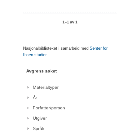
1–1 av 1
Nasjonalbiblioteket i samarbeid med
Senter for
Ibsen-studier
Avgrens søket
Materialtyper
År
Forfatter/person
Utgiver
Språk