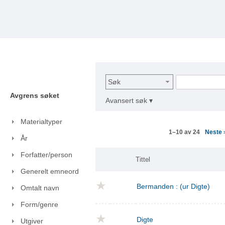
Søk
Avgrens søket
Avansert søk ▾
Materialtyper
Neste
1–10 av 24
År
Forfatter/person
Tittel
Generelt emneord
Bermanden : (ur Digte)
Omtalt navn
Form/genre
Digte
Utgiver