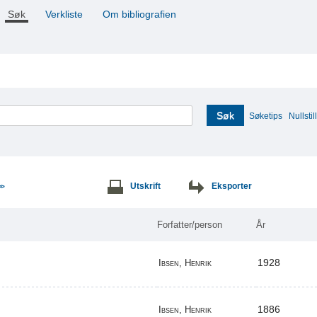
Søk
Verkliste
Om bibliografien
Søk
Søketips
Nullstill
Utskrift
Eksporter
>>
Forfatter/person
År
1928
Ibsen, Henrik
1886
Ibsen, Henrik