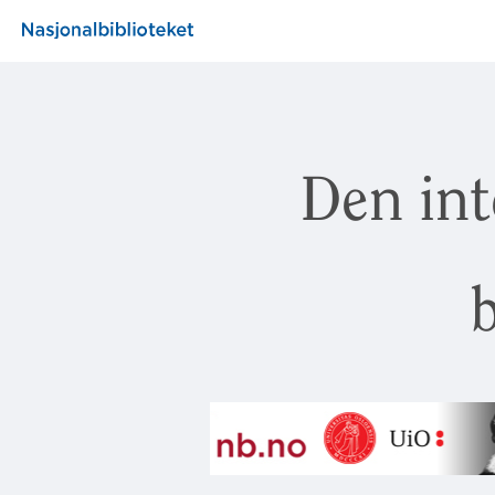
Den int
b