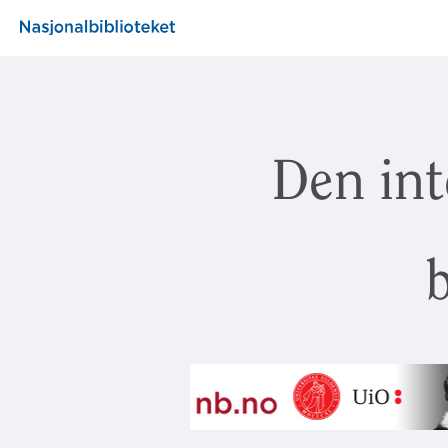
Den int
b