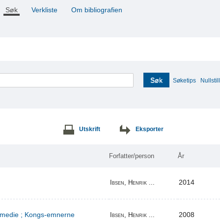
Søk
Verkliste
Om bibliografien
Søk
Søketips
Nullstill
Utskrift
Eksporter
Forfatter/person
År
2014
Ibsen, Henrik ...
komedie ; Kongs-emnerne
2008
Ibsen, Henrik ...