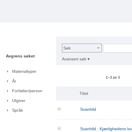
Søk
Avgrens søket
Avansert søk ▾
Materialtyper
1–3 av 3
År
Forfatter/person
Tittel
Utgiver
Svanhild
Språk
Svanhild ; Kjærlighedens 