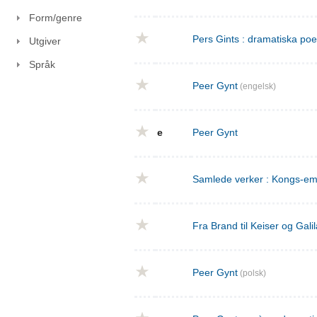
Form/genre
Pers Gints : dramatiska po
Utgiver
Språk
Peer Gynt
(engelsk)
e
Peer Gynt
Samlede verker : Kongs-emn
Fra Brand til Keiser og Gal
Peer Gynt
(polsk)