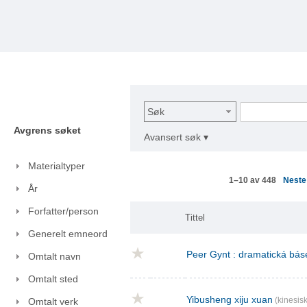
Søk
Avgrens søket
Avansert søk ▾
Materialtyper
Nest
1–10 av 448
År
Forfatter/person
Tittel
Generelt emneord
Peer Gynt : dramatická báse
Omtalt navn
Omtalt sted
Yibusheng xiju xuan
(kinesisk
Omtalt verk