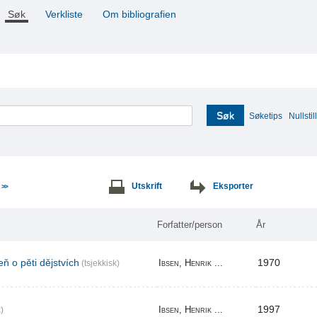
Søk
Verkliste
Om bibliografien
Søk
Søketips
Nullstill
e
Utskrift
Eksporter
>>
Forfatter/person
År
ň o pěti dějstvích
1970
Ibsen, Henrik ...
(tsjekkisk)
1997
Ibsen, Henrik ...
)