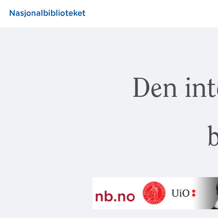
Den int
b