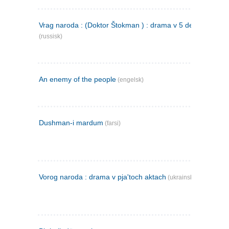
Vrag naroda : (Doktor Štokman ) : drama v 5 dejstvijach
(russisk)
An enemy of the people
(engelsk)
Dushman-i mardum
(farsi)
Vorog naroda : drama v pja'toch aktach
(ukrainsk)