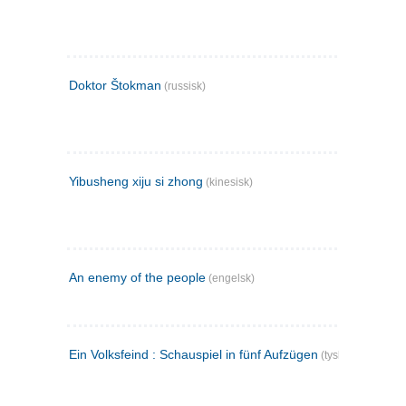
Doktor Štokman
(russisk)
Yibusheng xiju si zhong
(kinesisk)
An enemy of the people
(engelsk)
Ein Volksfeind : Schauspiel in fünf Aufzügen
(tysk)