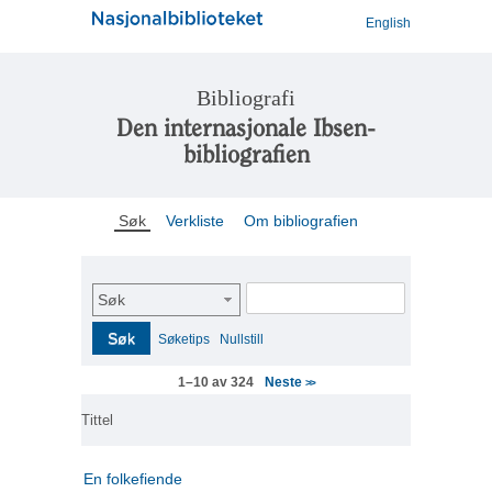
English
Bibliografi
Den internasjonale Ibsen-
bibliografien
Søk
Verkliste
Om bibliografien
Søk
Søk
Søketips
Nullstill
Neste
1–10 av 324
>>
Tittel
En folkefiende