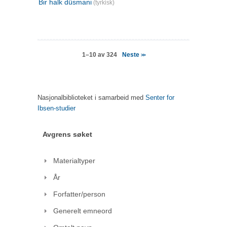
Bir halk düsmani
(tyrkisk)
Neste
1–10 av 324
>>
Nasjonalbiblioteket i samarbeid med
Senter for
Ibsen-studier
Avgrens søket
Materialtyper
År
Forfatter/person
Generelt emneord