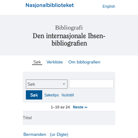
English
Bibliografi
Den internasjonale Ibsen-
bibliografien
Søk
Verkliste
Om bibliografien
Søk
Søk
Søketips
Nullstill
Neste
1–10 av 24
>>
Tittel
Bermanden : (ur Digte)