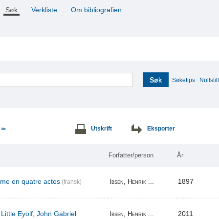
Søk
Verkliste
Om bibliografien
Søk
Søketips
Nullstill
e
Utskrift
Eksporter
>>
Forfatter/person
År
ame en quatre actes
1897
Ibsen, Henrik ...
(fransk)
Little Eyolf, John Gabriel
2011
Ibsen, Henrik ...