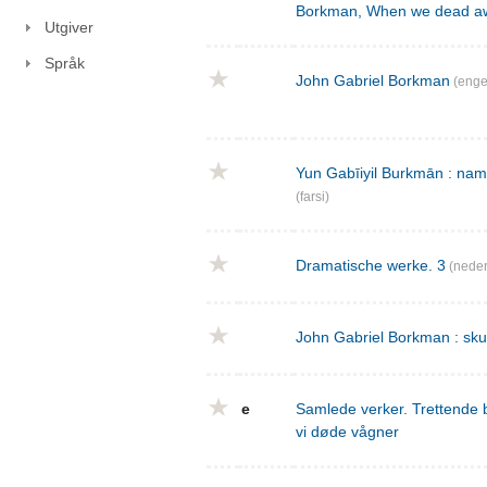
Borkman, When we dead a
Utgiver
Språk
John Gabriel Borkman
(enge
Yun Gabīiyil Burkmān : nama
(farsi)
Dramatische werke. 3
(neder
John Gabriel Borkman : skues
e
Samlede verker. Trettende 
vi døde vågner