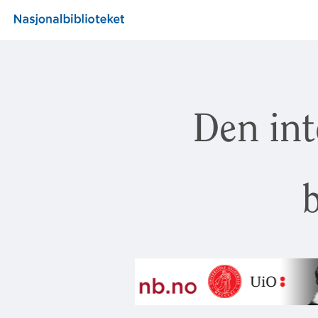
Den int
b