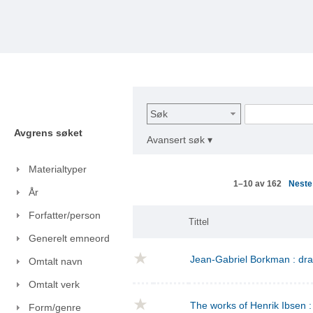
Søk
Avgrens søket
Avansert søk ▾
Materialtyper
Nest
1–10 av 162
År
Forfatter/person
Tittel
Generelt emneord
Jean-Gabriel Borkman : dr
Omtalt navn
Omtalt verk
The works of Henrik Ibsen : 
Form/genre