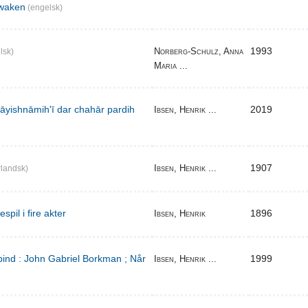
waken
(engelsk)
1993
Norberg-Schulz, Anna
lsk)
Maria ...
̄yishnāmihʹī dar chahār pardih
2019
Ibsen, Henrik ...
1907
Ibsen, Henrik ...
landsk)
pil i fire akter
1896
Ibsen, Henrik
bind : John Gabriel Borkman ; Når
1999
Ibsen, Henrik ...