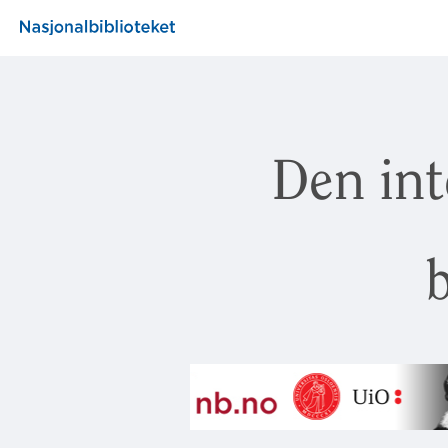
Den int
b