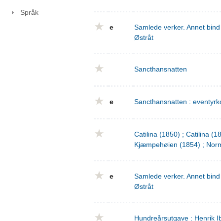
Språk
e
Samlede verker. Annet bind 
Østråt
Sancthansnatten
e
Sancthansnatten : eventyrko
Catilina (1850) ; Catilina (
Kjæmpehøien (1854) ; Norm
e
Samlede verker. Annet bind 
Østråt
Hundreårsutgave : Henrik I