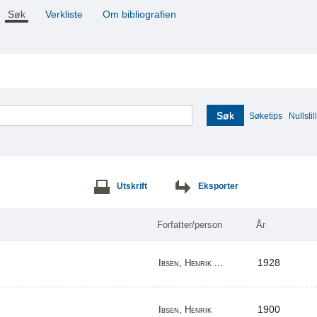
Søk
Verkliste
Om bibliografien
Søk
Søketips
Nullstill
Utskrift
Eksporter
Forfatter/person
År
1928
Ibsen, Henrik ...
1900
Ibsen, Henrik