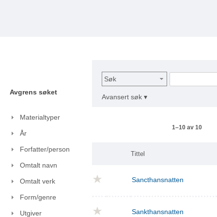
Søk
Avgrens søket
Avansert søk ▾
Materialtyper
1–10 av 10
År
Forfatter/person
Tittel
Omtalt navn
Sancthansnatten
Omtalt verk
Form/genre
Sankthansnatten
Utgiver