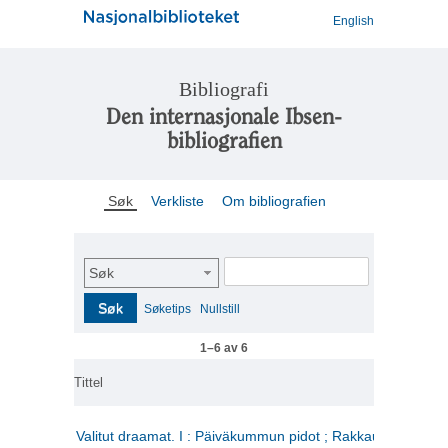
English
Bibliografi
Den internasjonale Ibsen-
bibliografien
Søk
Verkliste
Om bibliografien
Søk
Søk
Søketips
Nullstill
1–6 av 6
Tittel
Valitut draamat. I : Päiväkummun pidot ; Rakkauden kome