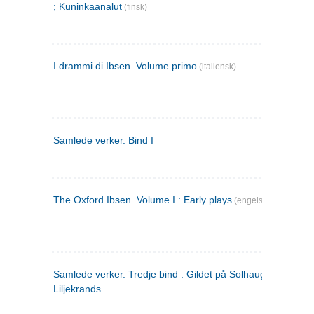
; Kuninkaanalut
(finsk)
I drammi di Ibsen. Volume primo
(italiensk)
Samlede verker. Bind I
The Oxford Ibsen. Volume I : Early plays
(engelsk)
Samlede verker. Tredje bind : Gildet på Solhaug ; Olaf
Liljekrands