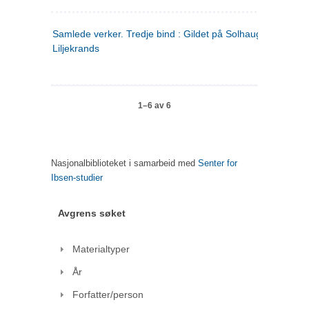
Samlede verker. Tredje bind : Gildet på Solhaug ; Olaf
Liljekrands
1–6 av 6
Nasjonalbiblioteket i samarbeid med
Senter for
Ibsen-studier
Avgrens søket
Materialtyper
År
Forfatter/person