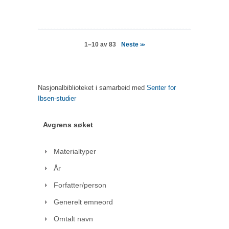
Neste
1–10 av 83
>>
Nasjonalbiblioteket i samarbeid med
Senter for
Ibsen-studier
Avgrens søket
Materialtyper
År
Forfatter/person
Generelt emneord
Omtalt navn