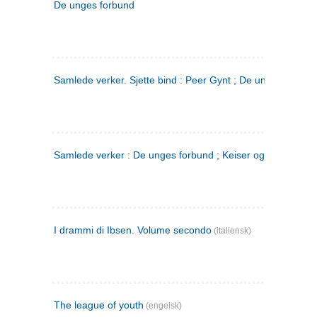
De unges forbund
Samlede verker. Sjette bind : Peer Gynt ; De unges Forbu
Samlede verker : De unges forbund ; Keiser og Galilæer. 3
I drammi di Ibsen. Volume secondo
(italiensk)
The league of youth
(engelsk)