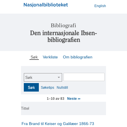
English
Bibliografi
Den internasjonale Ibsen-
bibliografien
Søk
Verkliste
Om bibliografien
Søk
Søk
Søketips
Nullstill
Neste
1–10 av 83
>>
Tittel
Fra Brand til Keiser og Galilæer 1866-73