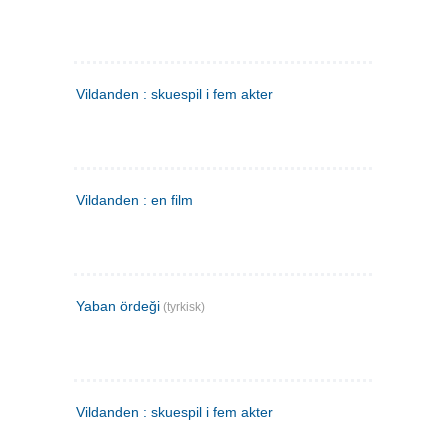
Vildanden : skuespil i fem akter
Vildanden : en film
Yaban ördeği
(tyrkisk)
Vildanden : skuespil i fem akter