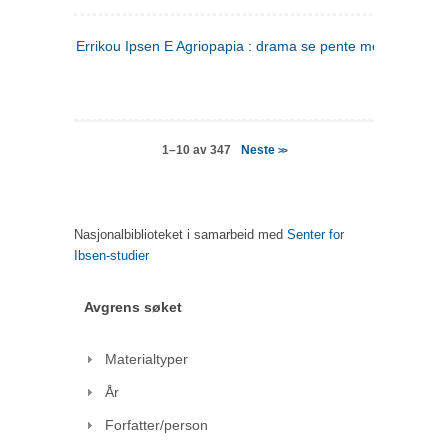
Errikou Ipsen E Agriopapia : drama se pente mere
(gresk)
Neste
1–10 av 347
>>
Nasjonalbiblioteket i samarbeid med
Senter for
Ibsen-studier
Avgrens søket
Materialtyper
År
Forfatter/person