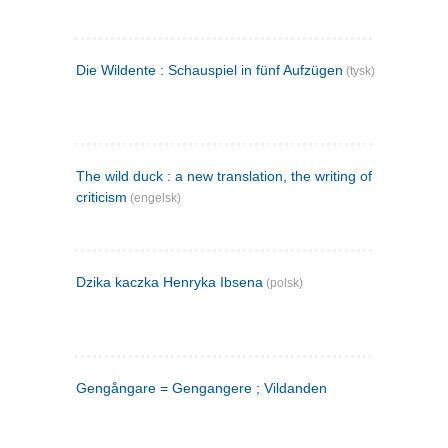
Die Wildente : Schauspiel in fünf Aufzügen
(tysk)
The wild duck : a new translation, the writing of the play,
criticism
(engelsk)
Dzika kaczka Henryka Ibsena
(polsk)
Gengångare = Gengangere ; Vildanden