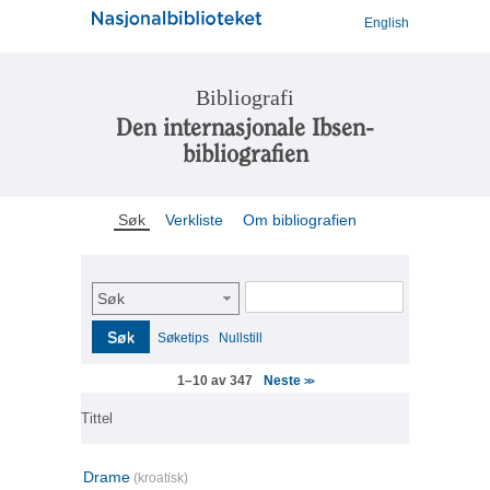
English
Bibliografi
Den internasjonale Ibsen-
bibliografien
Søk
Verkliste
Om bibliografien
Søk
Søk
Søketips
Nullstill
Neste
1–10 av 347
>>
Tittel
Drame
(kroatisk)