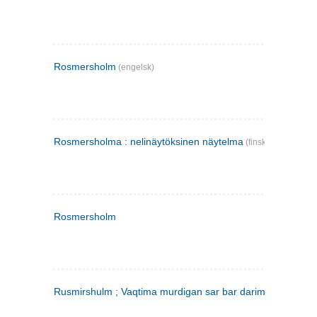
Rosmersholm
(engelsk)
Rosmersholma : nelinäytöksinen näytelma
(finsk)
Rosmersholm
Rusmirshulm ; Vaqtima murdigan sar bar darim
(farsi)