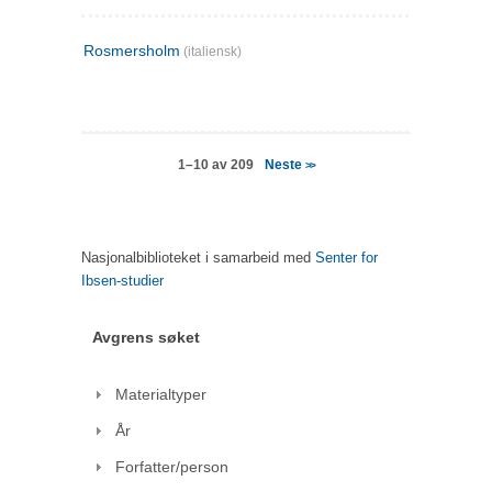
Rosmersholm
(italiensk)
Neste
1–10 av 209
>>
Nasjonalbiblioteket i samarbeid med
Senter for
Ibsen-studier
Avgrens søket
Materialtyper
År
Forfatter/person