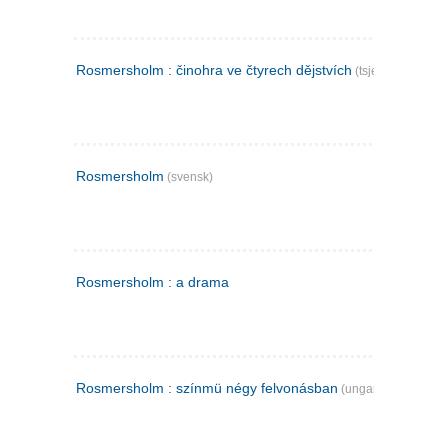
Rosmersholm : činohra ve čtyrech dějstvích
(tsjekkisk)
Rosmersholm
(svensk)
Rosmersholm : a drama
Rosmersholm : színmü négy felvonásban
(ungarsk)