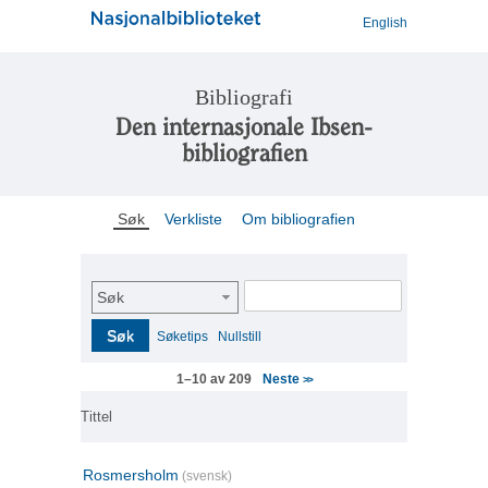
English
Bibliografi
Den internasjonale Ibsen-
bibliografien
Søk
Verkliste
Om bibliografien
Søk
Søk
Søketips
Nullstill
Neste
1–10 av 209
>>
Tittel
Rosmersholm
(svensk)