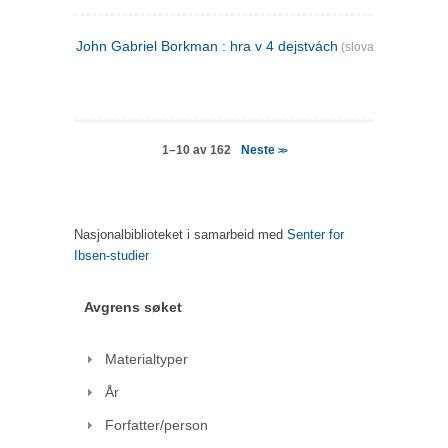
John Gabriel Borkman : hra v 4 dejstvách
(slovakisk)
Neste
1–10 av 162
>>
Nasjonalbiblioteket i samarbeid med
Senter for
Ibsen-studier
Avgrens søket
Materialtyper
År
Forfatter/person