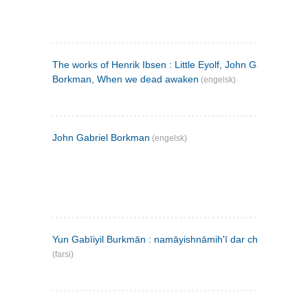
The works of Henrik Ibsen : Little Eyolf, John Gabriel
Borkman, When we dead awaken
(engelsk)
John Gabriel Borkman
(engelsk)
Yun Gabīiyil Burkmān : namāyishnāmihʹī dar chahār pardih
(farsi)