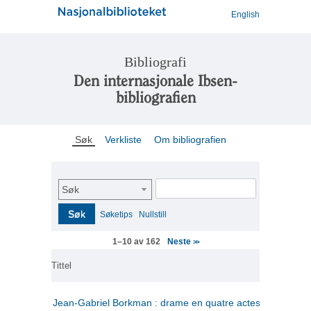
English
Bibliografi
Den internasjonale Ibsen-
bibliografien
Søk
Verkliste
Om bibliografien
Søk
Søk
Søketips
Nullstill
Neste
1–10 av 162
>>
Tittel
Jean-Gabriel Borkman : drame en quatre actes
(fransk)