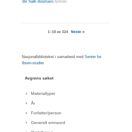
Bir halk düsmani
(tyrkisk)
Neste
1–10 av 324
>>
Nasjonalbiblioteket i samarbeid med
Senter for
Ibsen-studier
Avgrens søket
Materialtyper
År
Forfatter/person
Generelt emneord