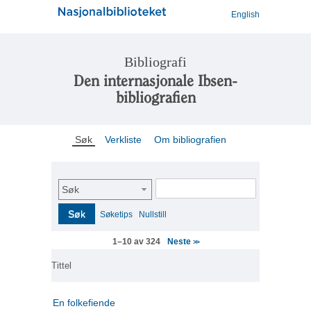
English
Bibliografi
Den internasjonale Ibsen-
bibliografien
Søk
Verkliste
Om bibliografien
Søk
Søk
Søketips
Nullstill
Neste
1–10 av 324
>>
Tittel
En folkefiende