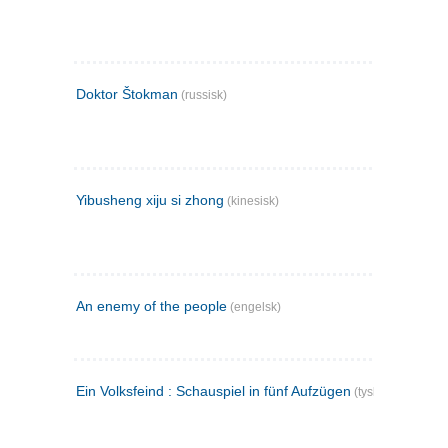
Doktor Štokman
(russisk)
Yibusheng xiju si zhong
(kinesisk)
An enemy of the people
(engelsk)
Ein Volksfeind : Schauspiel in fünf Aufzügen
(tysk)