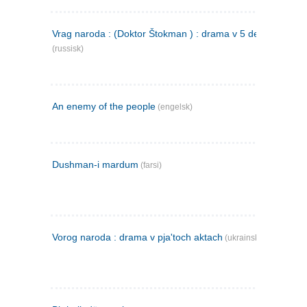
Vrag naroda : (Doktor Štokman ) : drama v 5 dejstvijach
(russisk)
An enemy of the people
(engelsk)
Dushman-i mardum
(farsi)
Vorog naroda : drama v pja'toch aktach
(ukrainsk)