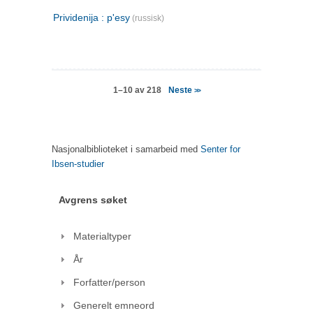
Prividenija : p'esy
(russisk)
Neste
1–10 av 218
>>
Nasjonalbiblioteket i samarbeid med
Senter for
Ibsen-studier
Avgrens søket
Materialtyper
År
Forfatter/person
Generelt emneord