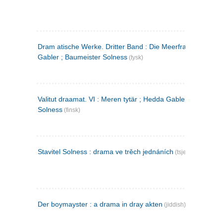
Dram atische Werke. Dritter Band : Die Meerfrau ; Hedda
Gabler ; Baumeister Solness
(tysk)
Valitut draamat. VI : Meren tytär ; Hedda Gabler ; Rakentaj
Solness
(finsk)
Stavitel Solness : drama ve trěch jednáních
(tsjekkisk)
Der boymayster : a drama in dray akten
(jiddish)