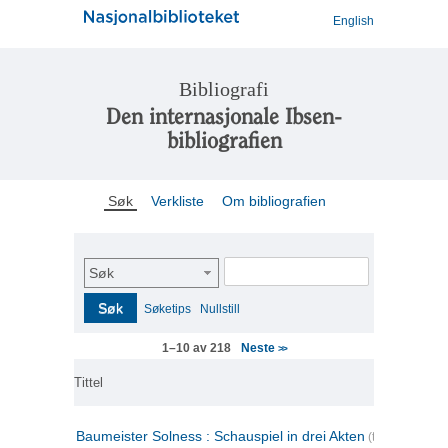
English
Bibliografi
Den internasjonale Ibsen-
bibliografien
Søk
Verkliste
Om bibliografien
Søk
Søk
Søketips
Nullstill
Neste
1–10 av 218
>>
Tittel
Baumeister Solness : Schauspiel in drei Akten
(tysk)