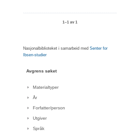
1–1 av 1
Nasjonalbiblioteket i samarbeid med
Senter for
Ibsen-studier
Avgrens søket
Materialtyper
År
Forfatter/person
Utgiver
Språk