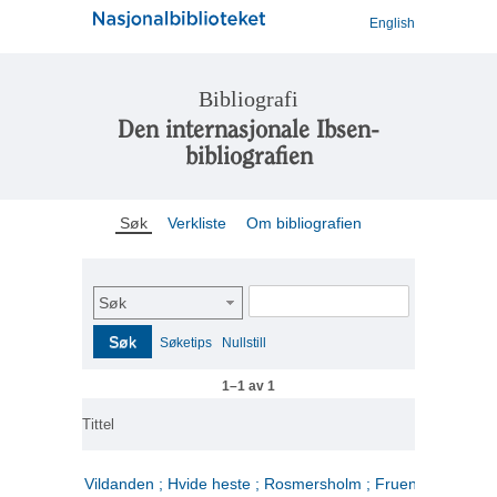
English
Bibliografi
Den internasjonale Ibsen-
bibliografien
Søk
Verkliste
Om bibliografien
Søk
Søk
Søketips
Nullstill
1–1 av 1
Tittel
Vildanden ; Hvide heste ; Rosmersholm ; Fruen fra havet