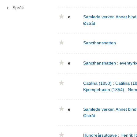
Språk
e
Samlede verker. Annet bind 
Østråt
Sancthansnatten
e
Sancthansnatten : eventyrko
Catilina (1850) ; Catilina (
Kjæmpehøien (1854) ; Norm
e
Samlede verker. Annet bind 
Østråt
Hundreårsutgave : Henrik I