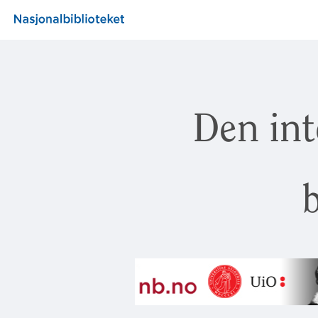
Den int
b