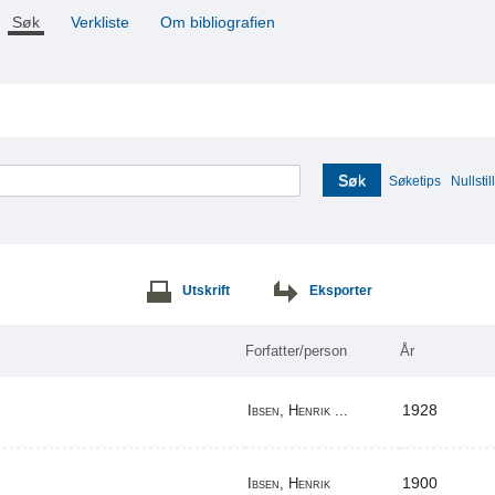
Søk
Verkliste
Om bibliografien
Søk
Søketips
Nullstill
Utskrift
Eksporter
Forfatter/person
År
1928
Ibsen, Henrik ...
1900
Ibsen, Henrik