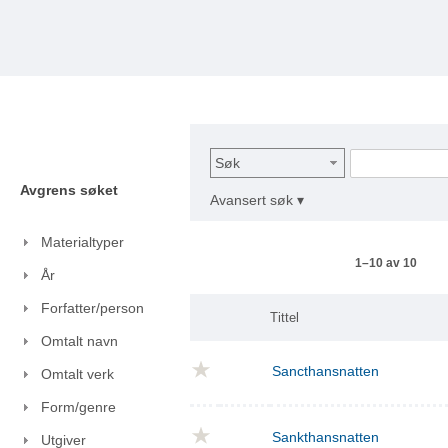
Søk
Avgrens søket
Avansert søk ▾
Materialtyper
1–10 av 10
År
Forfatter/person
Tittel
Omtalt navn
Sancthansnatten
Omtalt verk
Form/genre
Sankthansnatten
Utgiver