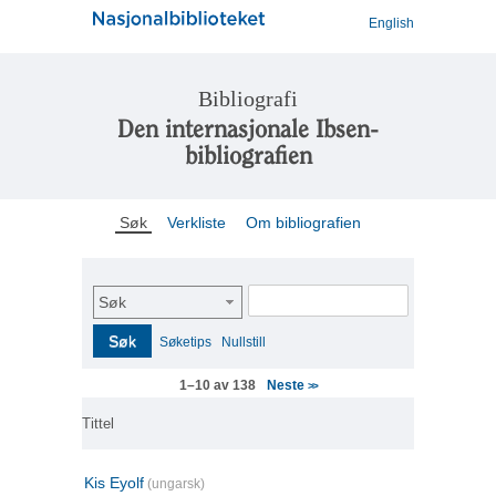
English
Bibliografi
Den internasjonale Ibsen-
bibliografien
Søk
Verkliste
Om bibliografien
Søk
Søk
Søketips
Nullstill
Neste
1–10 av 138
>>
Tittel
Kis Eyolf
(ungarsk)