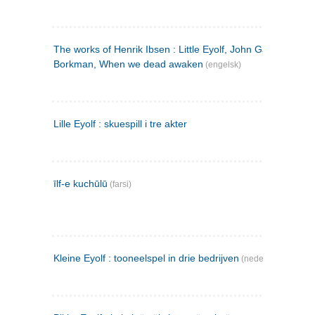
The works of Henrik Ibsen : Little Eyolf, John Gabriel
Borkman, When we dead awaken
(engelsk)
Lille Eyolf : skuespill i tre akter
īlf-e kuchūlū
(farsi)
Kleine Eyolf : tooneelspel in drie bedrijven
(nederlandsk)