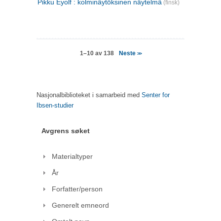
Pikku Eyolf : kolminäytöksinen näytelmä
(finsk)
Neste
1–10 av 138
>>
Nasjonalbiblioteket i samarbeid med
Senter for
Ibsen-studier
Avgrens søket
Materialtyper
År
Forfatter/person
Generelt emneord