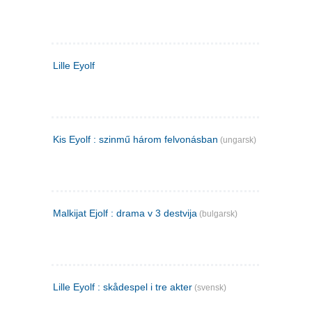
Lille Eyolf
Kis Eyolf : szinmű három felvonásban
(ungarsk)
Malkijat Ejolf : drama v 3 destvija
(bulgarsk)
Lille Eyolf : skådespel i tre akter
(svensk)