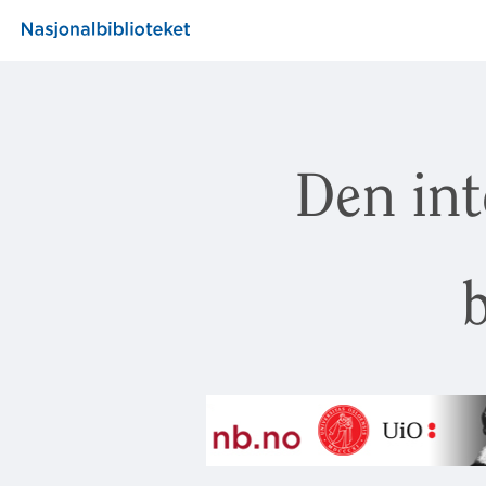
Den int
b