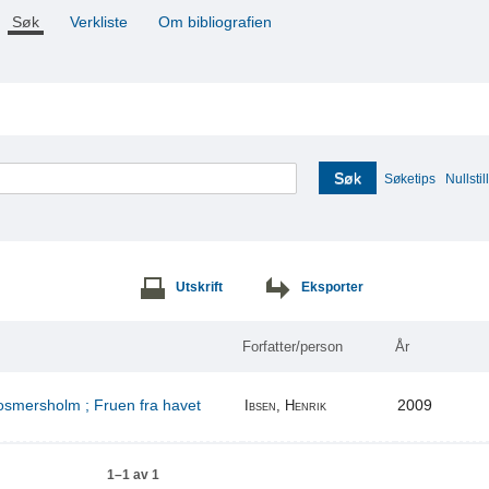
Søk
Verkliste
Om bibliografien
Søk
Søketips
Nullstill
Utskrift
Eksporter
Forfatter/person
År
Rosmersholm ; Fruen fra havet
2009
Ibsen, Henrik
1–1 av 1