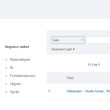
Søk
Avgrens søket
Avansert søk ▾
Materialtyper
1–1 av 1
År
Forfatter/person
Tittel
Utgiver
Vildanden ; Hvide heste ; 
Språk