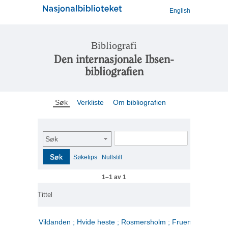
English
Bibliografi
Den internasjonale Ibsen-
bibliografien
Søk
Verkliste
Om bibliografien
Søk
Søk
Søketips
Nullstill
1–1 av 1
Tittel
Vildanden ; Hvide heste ; Rosmersholm ; Fruen fra havet