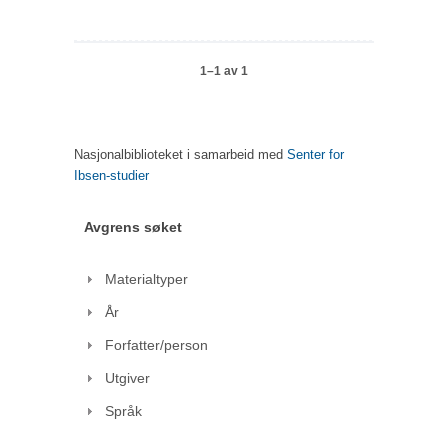
1–1 av 1
Nasjonalbiblioteket i samarbeid med
Senter for
Ibsen-studier
Avgrens søket
Materialtyper
År
Forfatter/person
Utgiver
Språk