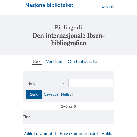
English
Bibliografi
Den internasjonale Ibsen-
bibliografien
Søk
Verkliste
Om bibliografien
Søk
Søk
Søketips
Nullstill
1–6 av 6
Tittel
Valitut draamat. I : Päiväkummun pidot ; Rakkauden kome