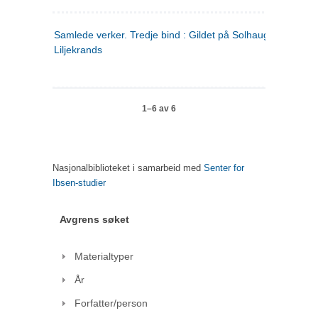
Samlede verker. Tredje bind : Gildet på Solhaug ; Olaf
Liljekrands
1–6 av 6
Nasjonalbiblioteket i samarbeid med
Senter for
Ibsen-studier
Avgrens søket
Materialtyper
År
Forfatter/person