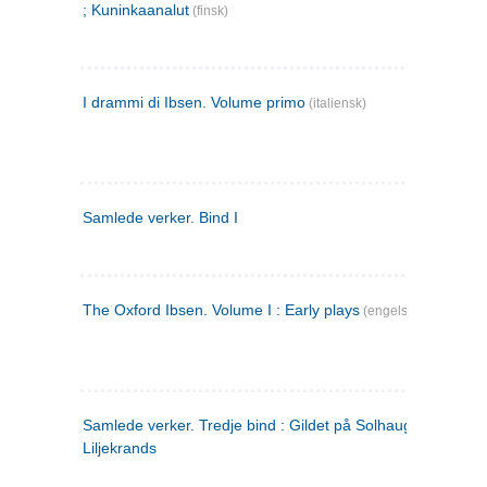
; Kuninkaanalut
(finsk)
I drammi di Ibsen. Volume primo
(italiensk)
Samlede verker. Bind I
The Oxford Ibsen. Volume I : Early plays
(engelsk)
Samlede verker. Tredje bind : Gildet på Solhaug ; Olaf
Liljekrands