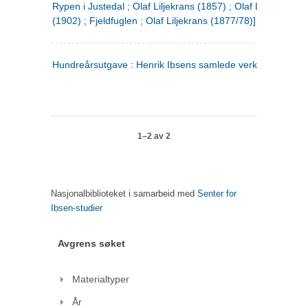
Rypen i Justedal ; Olaf Liljekrans (1857) ; Olaf Liljekrans
(1902) ; Fjeldfuglen ; Olaf Liljekrans (1877/78)]
Hundreårsutgave : Henrik Ibsens samlede verker. 3
1–2 av 2
Nasjonalbiblioteket i samarbeid med
Senter for
Ibsen-studier
Avgrens søket
Materialtyper
År