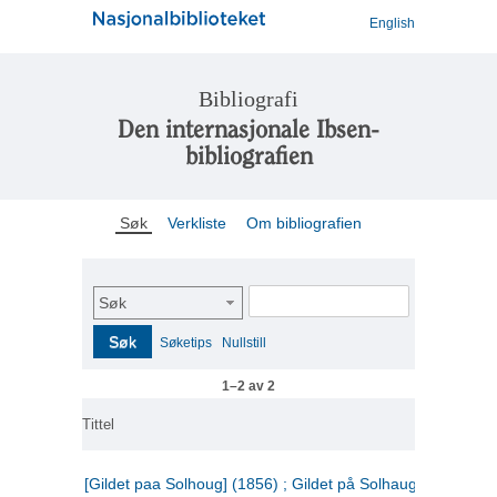
English
Bibliografi
Den internasjonale Ibsen-
bibliografien
Søk
Verkliste
Om bibliografien
Søk
Søk
Søketips
Nullstill
1–2 av 2
Tittel
[Gildet paa Solhoug] (1856) ; Gildet på Solhaug (1883) ;