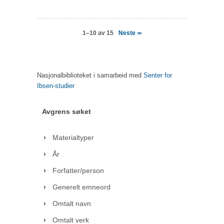
Neste
1–10 av 15
>>
Nasjonalbiblioteket i samarbeid med
Senter for
Ibsen-studier
Avgrens søket
Materialtyper
År
Forfatter/person
Generelt emneord
Omtalt navn
Omtalt verk