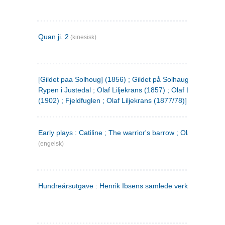
Quan ji. 2
(kinesisk)
[Gildet paa Solhoug] (1856) ; Gildet på Solhaug (1883) ;
Rypen i Justedal ; Olaf Liljekrans (1857) ; Olaf Liljekrans
(1902) ; Fjeldfuglen ; Olaf Liljekrans (1877/78)]
Early plays : Catiline ; The warrior's barrow ; Olaf Liljekran
(engelsk)
Hundreårsutgave : Henrik Ibsens samlede verker. 3