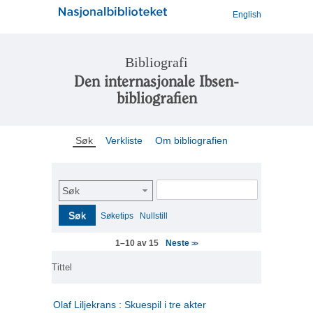
English
Bibliografi
Den internasjonale Ibsen-
bibliografien
Søk
Verkliste
Om bibliografien
Søk
Søk
Søketips
Nullstill
Neste
1–10 av 15
>>
Tittel
Olaf Liljekrans : Skuespil i tre akter