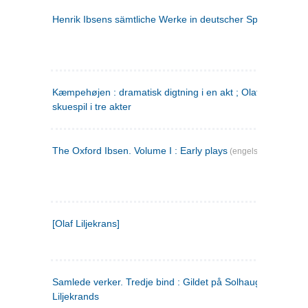
Henrik Ibsens sämtliche Werke in deutscher Sprache. 2
(ty
Kæmpehøjen : dramatisk digtning i en akt ; Olaf Liljekrans 
skuespil i tre akter
The Oxford Ibsen. Volume I : Early plays
(engelsk)
[Olaf Liljekrans]
Samlede verker. Tredje bind : Gildet på Solhaug ; Olaf
Liljekrands