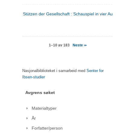
Stützen der Gesellschaft : Schauspiel in vier Aufzügen
(tysk
Neste
1–10 av 183
>>
Nasjonalbiblioteket i samarbeid med
Senter for
Ibsen-studier
Avgrens søket
Materialtyper
År
Forfatter/person