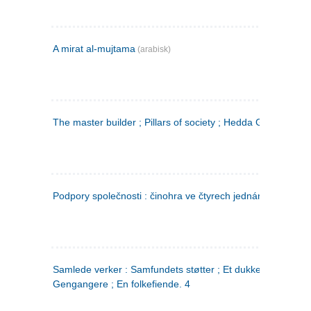
A mirat al-mujtama
(arabisk)
The master builder ; Pillars of society ; Hedda Gabler
Podpory společnosti : činohra ve čtyrech jednáních
(tsjekkis
Samlede verker : Samfundets støtter ; Et dukkehjem ;
Gengangere ; En folkefiende. 4