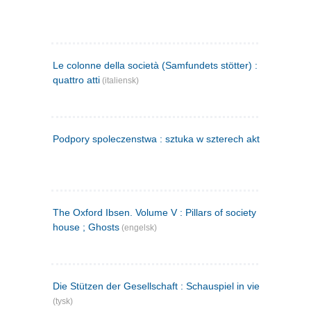
Le colonne della società (Samfundets stötter) : commedia 
quattro atti
(italiensk)
Podpory spoleczenstwa : sztuka w szterech aktach
(polsk)
The Oxford Ibsen. Volume V : Pillars of society ; A doll's
house ; Ghosts
(engelsk)
Die Stützen der Gesellschaft : Schauspiel in vier Aufzügen
(tysk)