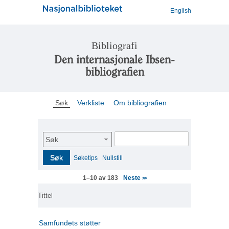
English
Bibliografi
Den internasjonale Ibsen-
bibliografien
Søk
Verkliste
Om bibliografien
Søk
Søk
Søketips
Nullstill
Neste
1–10 av 183
>>
Tittel
Samfundets støtter