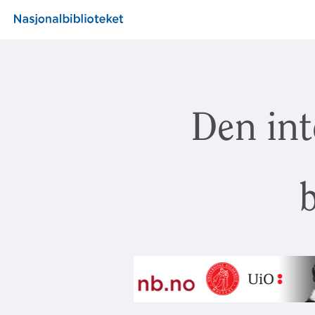
Den int
b