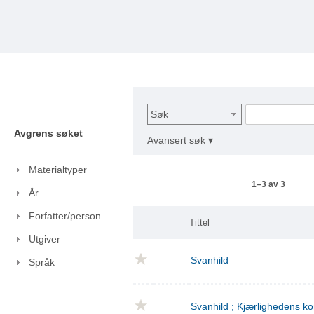
Søk
Avgrens søket
Avansert søk ▾
Materialtyper
1–3 av 3
År
Forfatter/person
Tittel
Utgiver
Svanhild
Språk
Svanhild ; Kjærlighedens 