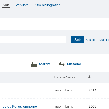
Søk
Verkliste
Om bibliografien
Søk
Søketips
Nullstill
Utskrift
Eksporter
Forfatter/person
År
2014
Ibsen, Henrik ...
komedie ; Kongs-emnerne
2008
Ibsen, Henrik ...