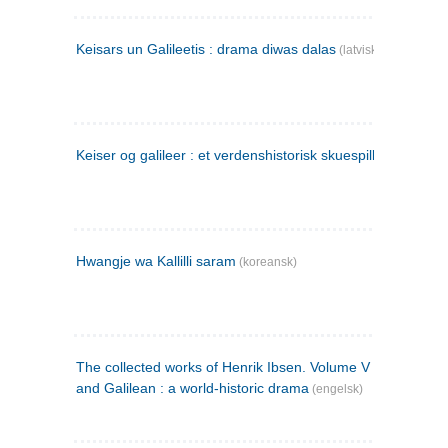
Keisars un Galileetis : drama diwas dalas
(latvisk)
Keiser og galileer : et verdenshistorisk skuespill (1873)
Hwangje wa Kallilli saram
(koreansk)
The collected works of Henrik Ibsen. Volume V : Emperor
and Galilean : a world-historic drama
(engelsk)