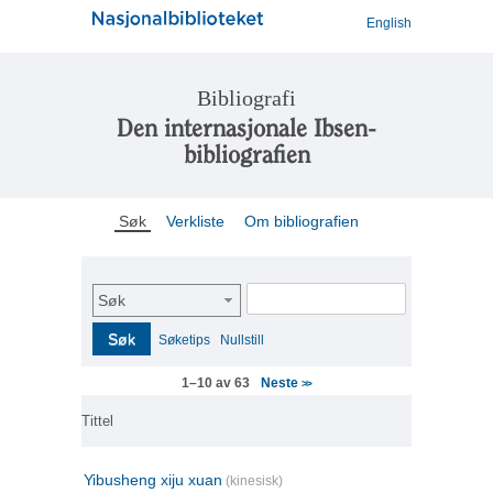
English
Bibliografi
Den internasjonale Ibsen-
bibliografien
Søk
Verkliste
Om bibliografien
Søk
Søk
Søketips
Nullstill
Neste
1–10 av 63
>>
Tittel
Yibusheng xiju xuan
(kinesisk)