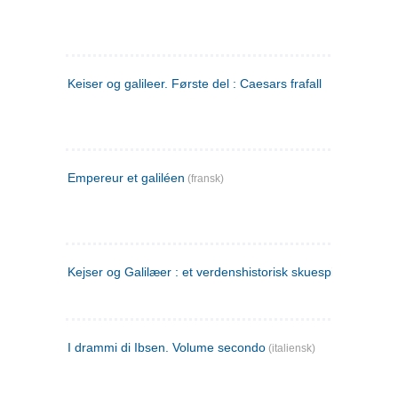
Keiser og galileer. Første del : Caesars frafall
Empereur et galiléen
(fransk)
Kejser og Galilæer : et verdenshistorisk skuespil
I drammi di Ibsen. Volume secondo
(italiensk)